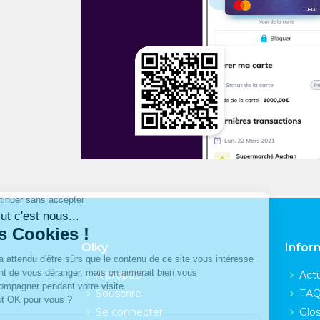
Olky
Infor
A propos
Actu
Souscrire
FA
Se connecter
Glos