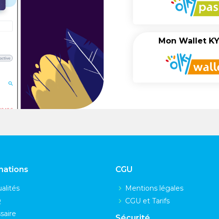
Mon Wallet K
mations
CGU
alités
Mentions légales
Q
CGU et Tarifs
saire
Sécurité