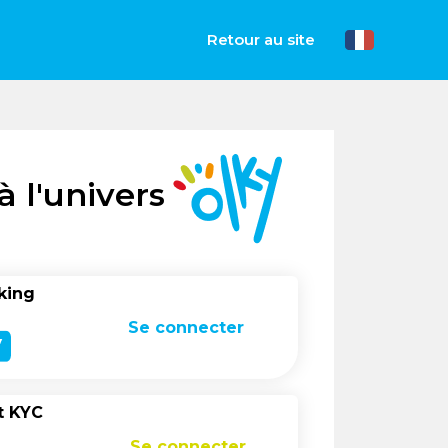
Retour au site
 l'univers
king
Se connecter
t KYC
Se connecter